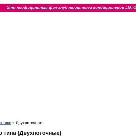
Это неофицильный фан-клуб любителей кондиционеров LG. 
о типа
»
Двухпоточные
о типа (Двухпоточные)