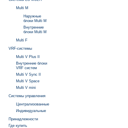
Multi M
Наружные
блоки Multi M
Внутренние
блоки Multi M
Multi F
VRF-системы
Multi V Plus II
Внутренние блоки
VRF систем
Multi V Sync II
Multi V Space
Multi V mini
Системы управления
Централизованные
Индивидуальные
Принадлежности
Где купить