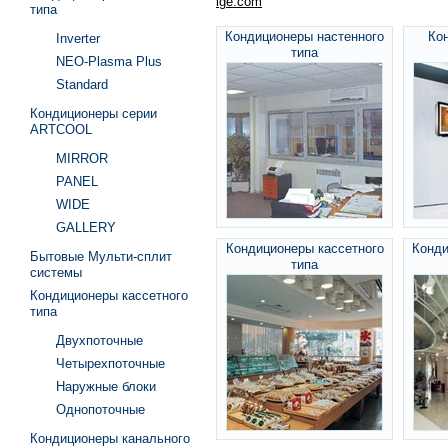
lge.com
типа
Кондиционеры настенного
Ко
Inverter
типа
NEO-Plasma Plus
Standard
Кондиционеры серии
ARTCOOL
MIRROR
PANEL
WIDE
GALLERY
Кондиционеры кассетного
Конди
Бытовые Мульти-сплит
типа
системы
Кондиционеры кассетного
типа
Двухпоточные
Четырехпоточные
Наружные блоки
Однопоточные
Кондиционеры канального