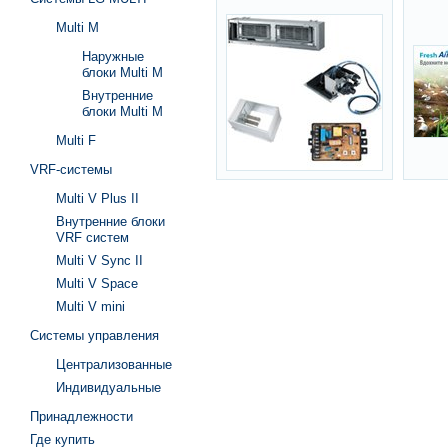
Multi M
Наружные
блоки Multi M
Внутренние
блоки Multi M
Multi F
VRF-системы
Multi V Plus II
Внутренние блоки
VRF систем
Multi V Sync II
Multi V Space
Multi V mini
Системы управления
Централизованные
Индивидуальные
Принадлежности
Где купить