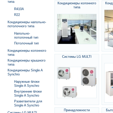
типа
Кондиционеры колонного
Конд
типа
R410A
R22
Кондиционеры напольно-
потолочного типа
Напольно-
потолочный тип
Потолочный тип
Кондиционеры колонного
типа
Системы LG MULTI
Кондиционеры крышного
типа
Кондиционеры Single A
Synchro
Наружные блоки
Single A Synchro
Внутренние блоки
Single A Synchro
Разветвители для
Single A Synchro
Принадлежности
Быт
Системы LG MULTI