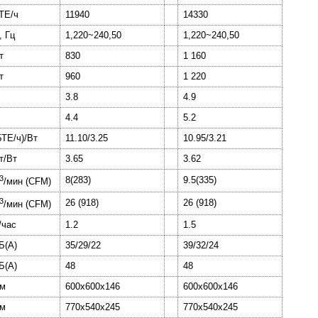
ТЕ/ч
11940
14330
, Гц
1,220~240,50
1,220~240,50
т
830
1 160
т
960
1 220
3.8
4.9
4.4
5.2
БТЕ/ч)/Вт
11.10/3.25
10.95/3.21
т/Вт
3.65
3.62
3
8(283)
9.5(335)
/мин (СFM)
3
26 (918)
26 (918)
/мин (СFM)
/час
1.2
1.5
Б(А)
35/29/22
39/32/24
Б(А)
48
48
м
600x600x146
600x600x146
м
770x540x245
770x540x245