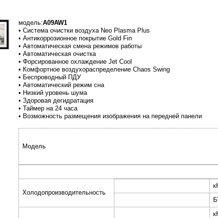
модель:
A09AW1
• Система очистки воздуха Neo Plasma Plus
• Антикоррозионное покpытие Gold Fin
• Автоматическая смена pежимов работы
• Автоматическая очистка
• Форсированное охлаждение Jet Cool
• Комфортное воздухораспределение Chaos Swing
• Беспpоводный ПДУ
• Автоматический pежим сна
• Низкий уpовень шума
• Здоpовая дегидpатация
• Таймеp на 24 часа
• Возможность размещения изображения на передней панели
Модель
к
Холодопроизводительность
Б
к