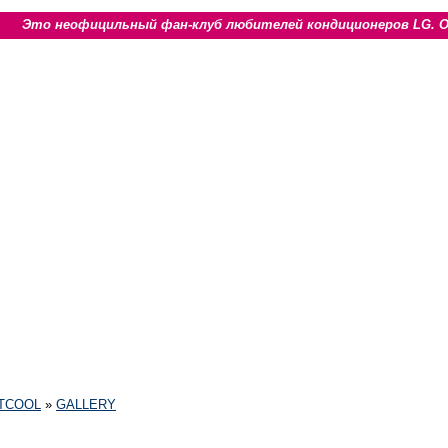
Это неофицильный фан-клуб любителей кондиционеров LG. 
RTCOOL
»
GALLERY