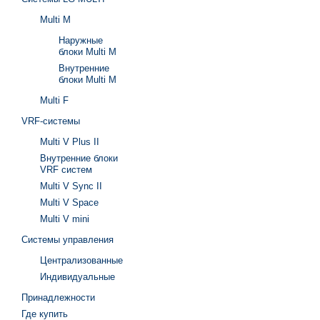
Multi M
Наружные
блоки Multi M
Внутренние
блоки Multi M
Multi F
VRF-системы
Multi V Plus II
Внутренние блоки
VRF систем
Multi V Sync II
Multi V Space
Multi V mini
Системы управления
Централизованные
Индивидуальные
Принадлежности
Где купить