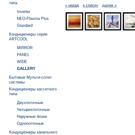
типа
« назад
к списку
далее »
Inverter
NEO-Plasma Plus
Standard
Кондиционеры серии
ARTCOOL
MIRROR
PANEL
WIDE
GALLERY
Бытовые Мульти-сплит
системы
Кондиционеры кассетного
типа
Двухпоточные
Четырехпоточные
Наружные блоки
Однопоточные
Кондиционеры канального