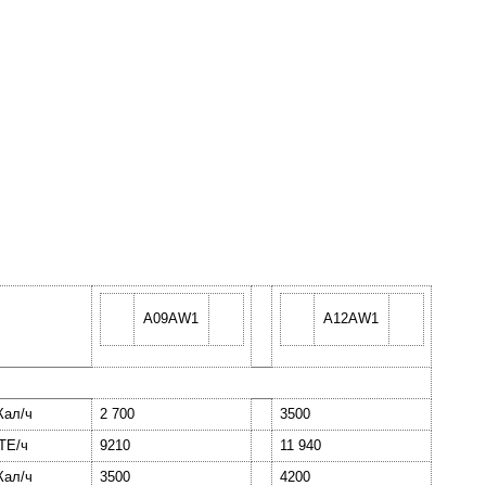
A09AW1
A12AW1
Кал/ч
2 700
3500
ТЕ/ч
9210
11 940
Кал/ч
3500
4200