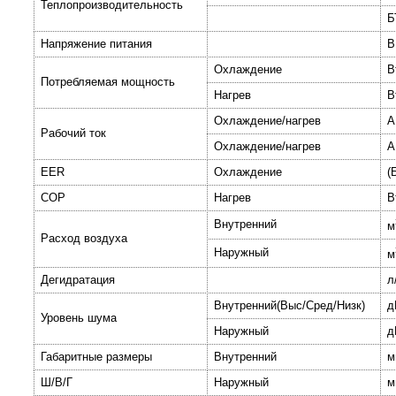
Теплопроизводительность
Б
Напряжение питания
В
Охлаждение
В
Потребляемая мощность
Нагрев
В
Охлаждение/нагрев
А
Рабочий ток
Охлаждение/нагрев
А
EER
Охлаждение
(
COP
Нагрев
В
Внутренний
м
Расход воздуха
Наружный
м
Дегидратация
л
Внутренний(Выс/Сред/Низк)
д
Уровень шума
Наружный
д
Габаритные размеры
Внутренний
м
Ш/В/Г
Наружный
м